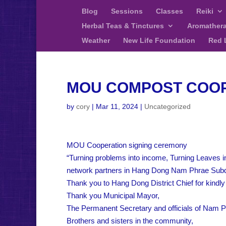
Blog
Sessions
Classes
Reiki
Herbal Teas & Tinctures
Aromather
Weather
New Life Foundation
Red 
MOU COMPOST COO
by
cory
|
Mar 11, 2024
|
Uncategorized
MOU Cooperation signing ceremony
“Turning problems into income, Turning Leaves i
network partners in Hang Dong Nam Phrae Subdi
Thank you to Hang Dong District Chief for kindl
Thank you Municipal Mayor,
The Permanent Secretary and officials of Nam Ph
Brothers and sisters in the community,