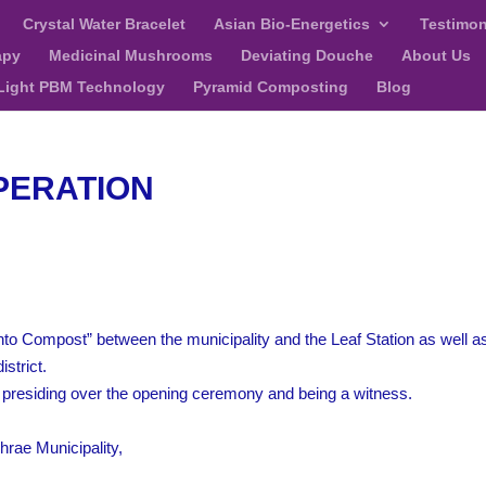
Crystal Water Bracelet
Asian Bio-Energetics
Testimon
apy
Medicinal Mushrooms
Deviating Douche
About Us
Light PBM Technology
Pyramid Composting
Blog
PERATION
nto Compost” between the municipality and the Leaf Station as well a
strict.
y presiding over the opening ceremony and being a witness.
rae Municipality,