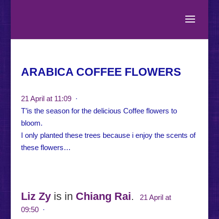
ARABICA COFFEE FLOWERS
21 April at 11:09
·
T’is the season for the delicious Coffee flowers to
bloom.
I only planted these trees because i enjoy the scents of
these flowers…
Liz Zy
is in
Chiang Rai
.
21 April at
09:50
·